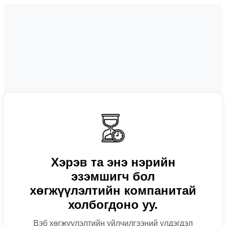
Хэрэв та энэ нэрийн
эзэмшигч бол
хөгжүүлэлтийн компанитай
холбогдоно уу.
Вэб хөгжүүлэлтийн үйлчилгээний үлдэгдэл