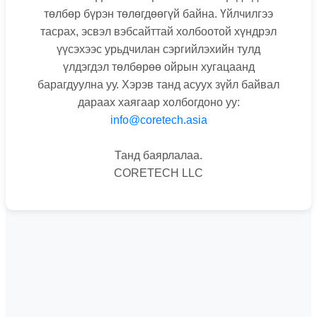
төлбөр бүрэн төлөгдөөгүй байна. Үйлчилгээ
тасрах, эсвэл вэбсайттай холбоотой хүндрэл
үүсэхээс урьдчилан сэргийлэхийн тулд
үлдэгдэл төлбөрөө ойрын хугацаанд
барагдуулна уу. Хэрэв танд асуух зүйл байвал
дараах хаягаар холбогдоно уу:
info@coretech.asia
Танд баярлалаа.
CORETECH LLC